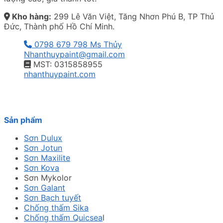
Kho hàng:
299 Lê Văn Việt, Tăng Nhơn Phú B, TP Thủ
Đức, Thành phố Hồ Chí Minh.
0798 679 798 Ms Thủy
Nhanthuypaint@gmail.com
MST: 0315858955
nhanthuypaint.com
Sản phẩm
Sơn Dulux
Sơn Jotun
Sơn Maxilite
Sơn Kova
Sơn Mykolor
Sơn Galant
Sơn Bạch tuyết
Chống thấm Sika
Chống thấm Quicsea
l