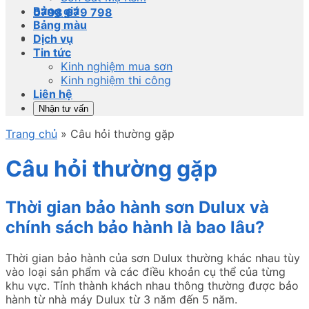
Bảng giá
0798 679 798
Bảng màu
Dịch vụ
Tin tức
Kinh nghiệm mua sơn
Kinh nghiệm thi công
Liên hệ
Nhận tư vấn
Trang chủ
»
Câu hỏi thường gặp
Câu hỏi thường gặp
Thời gian bảo hành sơn Dulux và
chính sách bảo hành là bao lâu?
Thời gian bảo hành của sơn Dulux thường khác nhau tùy
vào loại sản phẩm và các điều khoản cụ thể của từng
khu vực. Tỉnh thành khách nhau thông thường được bảo
hành từ nhà máy Dulux từ 3 năm đến 5 năm.