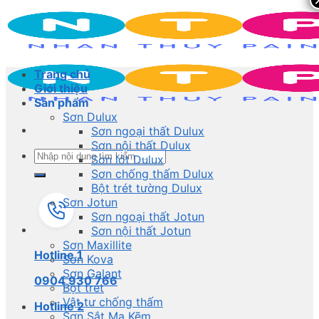
Skip
to
content
Trang chủ
Giới thiệu
Sản phẩm
Sơn Dulux
Sơn ngoại thất Dulux
Sơn nội thất Dulux
Search
Sơn lót Dulux
for:
Sơn chống thấm Dulux
Bột trét tường Dulux
Sơn Jotun
Sơn ngoại thất Jotun
Sơn nội thất Jotun
Sơn Maxillite
Hotline 1
Sơn Kova
Sơn Galant
0904 930 766
Bột trét
Vật tư chống thấm
Hotline 2
Sơn Sắt Mạ Kẽm