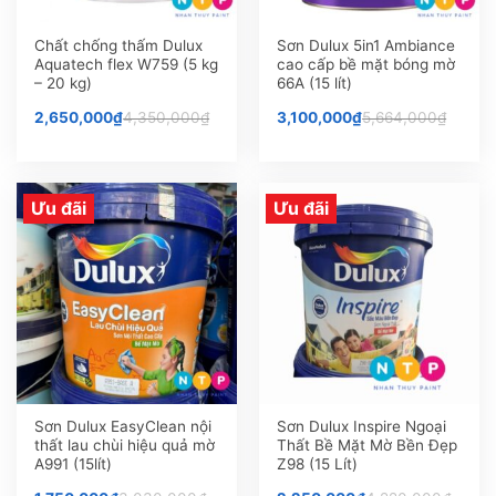
Chất chống thấm Dulux
Sơn Dulux 5in1 Ambiance
Aquatech flex W759 (5 kg
cao cấp bề mặt bóng mờ
– 20 kg)
66A (15 lít)
2,650,000
₫
4,350,000
₫
3,100,000
₫
5,664,000
₫
Ưu đãi
Ưu đãi
Sơn Dulux EasyClean nội
Sơn Dulux Inspire Ngoại
thất lau chùi hiệu quả mờ
Thất Bề Mặt Mờ Bền Đẹp
A991 (15lít)
Z98 (15 Lít)