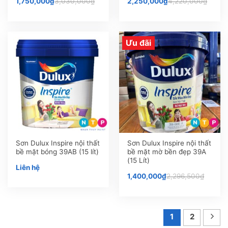
1,750,000
₫
3,030,000
₫
2,250,000
₫
4,220,000
₫
Ưu đãi
Sơn Dulux Inspire nội thất
Sơn Dulux Inspire nội thất
bề mặt bóng 39AB (15 lít)
bề mặt mờ bền đẹp 39A
(15 Lít)
Liên hệ
1,400,000
₫
2,296,500
₫
1
2