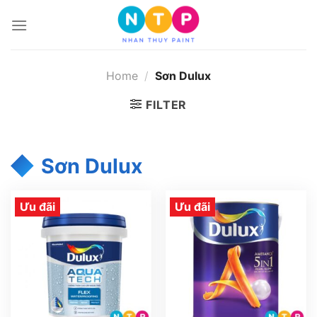
Skip
to
content
Home
/
Sơn Dulux
FILTER
Sơn Dulux
Ưu đãi
Ưu đãi