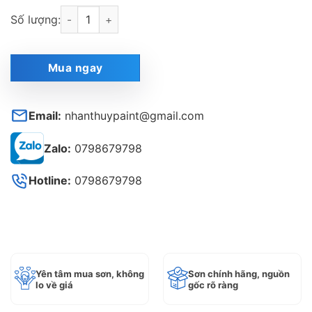
Sơn Dulux 5in1 Ambiance cao cấp bề mặt bóng mờ 66A
Số lượng:
Mua ngay
Email:
nhanthuypaint@gmail.com
Zalo:
0798679798
Hotline:
0798679798
Yên tâm mua sơn, không
Sơn chính hãng, nguồn
lo về giá
gốc rõ ràng