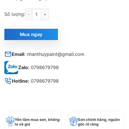
Màng chống dột Kukdong Hàn Quốc | Giải pháp chốn
Số lượng:
Mua ngay
Email:
nhanthuypaint@gmail.com
Zalo:
0798679798
Hotline:
0798679798
Yên tâm mua sơn, không
Sơn chính hãng, nguồn
lo về giá
gốc rõ ràng