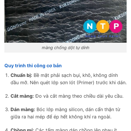
màng chống dột tự dính
Quy trình thi công cơ bản
Chuẩn bị:
Bề mặt phải sạch bụi, khô, không dính
dầu mỡ. Nên quét lớp sơn lót (Primer) trước khi dán.
Cắt màng:
Đo và cắt màng theo chiều dài yêu cầu.
Dán màng:
Bóc lớp màng silicon, dán cẩn thận từ
giữa ra hai mép để ép hết không khí ra ngoài.
Chồng mí:
Các tấm màng dán chồng lên nhau ít